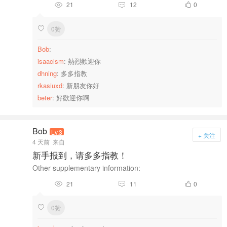
21
12
0



0赞

Bob
:
isaaclsm
: 熱烈歡迎你
dhning
: 多多指教
rkasiuxd
: 新朋友你好
beter
: 好歡迎你啊
Bob
Lv.3
+ 关注
4 天前
来自
新手报到，请多多指教！
Other supplementary information:
21
11
0



0赞
