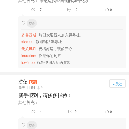
其他补充： 来这边找些国配的动画资源
17
10
0



0赞

多魯基斯
: 热烈欢迎新人加入飘粤社。
sky000
: 歡迎到訪飄粵社
无关风月
: 祝福好运，玩的开心
isaaclsm
: 欢迎你的到来
lewislee
: 祝你找到合意的資源
游荡
Lv.3
+ 关注
前天 11:54
来自
新手报到，请多多指教！
其他补充：
14
9
0



0赞
