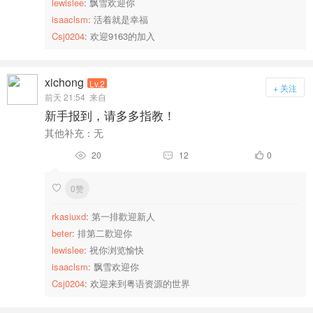
lewislee
: 飘雪欢迎你
isaaclsm
: 活着就是幸福
Csj0204
: 欢迎9163的加入
xichong
Lv.2
+ 关注
前天 21:54
来自
新手报到，请多多指教！
其他补充：无
20
12
0



0赞

rkasiuxd
: 第一排歡迎新人
beter
: 排第二歡迎你
lewislee
: 祝你浏览愉快
isaaclsm
: 飘雪欢迎你
Csj0204
: 欢迎来到粤语资源的世界