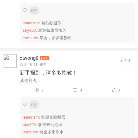
0赞

isaaclsm
: 熱烈歡迎你
sky000
: 欢迎新成员加入
lewislee
: 幸會，多多指教喲
otwong8
Lv.3
+ 关注
昨天 15:11
来自
新手报到，请多多指教！
其他补充：
7
3
0



0赞

isaaclsm
: 歡迎光臨飄雪
sky000
: 欢迎来到论坛
lewislee
: 有空多來吹水