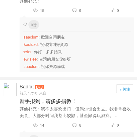
其他补充：
15
9
0



0赞

isaaclsm
: 歡迎台灣朋友
rkasiuxd
: 祝你找到好資源
beter
: 你好，多多指教
lewislee
: 台湾的朋友你好呀
isaaclsm
: 祝你资源满载
Sadfat
Lv.3
+ 关注
前天 17:10
来自
新手报到，请多多指教！
其他补充：我不太喜欢出门，但偶尔也会出去。我非常喜欢
美食。大部分时间我都比较懒，甚至懒得玩游戏。 ...
14
8
0


