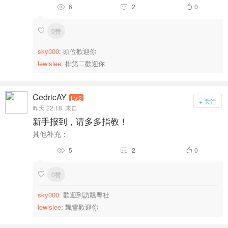
6
2
0



0赞

sky000
: 頭位歡迎你
lewislee
: 排第二歡迎你
CedricAY
Lv.2
+ 关注
昨天 22:18
来自
新手报到，请多多指教！
其他补充：
5
2
0



0赞

sky000
: 歡迎到訪飄粵社
lewislee
: 飄雪歡迎你