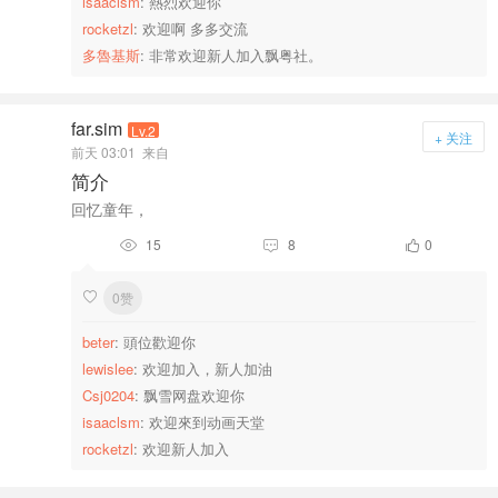
isaaclsm
: 熱烈欢迎你
rocketzl
: 欢迎啊 多多交流
多魯基斯
: 非常欢迎新人加入飘粤社。
far.sim
Lv.2
+ 关注
前天 03:01
来自
简介
回忆童年，
15
8
0



0赞

beter
: 頭位歡迎你
lewislee
: 欢迎加入，新人加油
Csj0204
: 飘雪网盘欢迎你
isaaclsm
: 欢迎來到动画天堂
rocketzl
: 欢迎新人加入