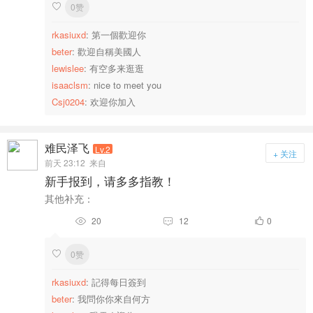
0赞

rkasiuxd
: 第一個歡迎你
beter
: 歡迎自稱美國人
lewislee
: 有空多来逛逛
isaaclsm
: nice to meet you
Csj0204
: 欢迎你加入
难民泽飞
Lv.2
+ 关注
前天 23:12
来自
新手报到，请多多指教！
其他补充：
20
12
0



0赞

rkasiuxd
: 記得每日簽到
beter
: 我問你你來自何方