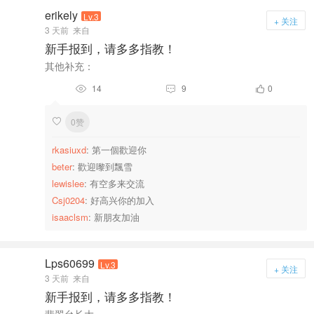
erikely
Lv.3
+ 关注
3 天前
来自
新手报到，请多多指教！
其他补充：
14
9
0



0赞

rkasiuxd
: 第一個歡迎你
beter
: 歡迎嚟到飄雪
lewislee
: 有空多来交流
Csj0204
: 好高兴你的加入
isaaclsm
: 新朋友加油
Lps60699
Lv.3
+ 关注
3 天前
来自
新手报到，请多多指教！