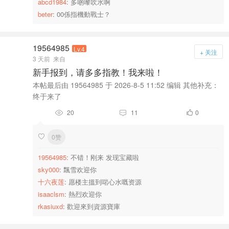
abcd1984
: 多啲嚟吹水啊
beter
: 00係指機動戰士？
19564985
Lv.4
+ 关注
3 天前
来自
新手报到，请多多指教！我来啦！
本帖最后由 19564985 于 2026-8-5 11:52 编辑 其他补充：
终于来了
20
11
0



0赞

19564985
: 不错！刚来 发现宝藏啦
sky000
: 飄雪欢迎你
十六夜莲
: 愿楼主搵到啱心水嘅资源
isaaclsm
: 熱烈欢迎你
rkasiuxd
: 歡迎來到資源寶庫