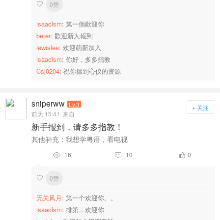
0赞

isaaclsm
: 第一個歡迎你
beter
: 歡迎新人報到
lewislee
: 欢迎萌新加入
isaaclsm
: 你好，多多指教
Csj0204
: 祝你搵到心仪的资源
sniperww
Lv.3
+ 关注
前天 15:41
来自
新手报到，请多多指教！
其他补充：我想学粤语，看电视
16
10
0



0赞

无关风月
: 第一个欢迎你。。
isaaclsm
: 排第二欢迎你