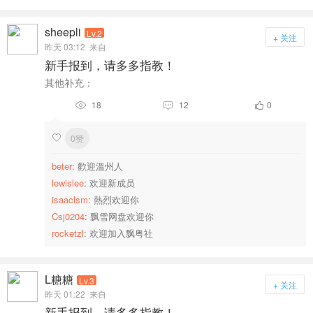
sheepli
Lv.2
+ 关注
昨天 03:12
来自
新手报到，请多多指教！
其他补充：
18
12
0



0赞

beter
: 歡迎溫州人
lewislee
: 欢迎新成员
isaaclsm
: 熱烈欢迎你
Csj0204
: 飘雪网盘欢迎你
rocketzl
: 欢迎加入飘粤社
L糖糖
Lv.3
+ 关注
昨天 01:22
来自
新手报到，请多多指教！