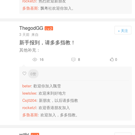
rocketzl
: 热烈欢迎新朋友
多魯基斯
: 飘粤社欢迎你加入。
ThegodGG
Lv.2
+ 关注
3 天前
来自
新手报到，请多多指教！
其他补充：
16
8
0



0赞

beter
: 歡迎你加入飄雪
lewislee
: 欢迎来到好地方
Csj0204
: 新朋友，以后请多指教
rocketzl
: 欢迎香港朋友加入
多魯基斯
: 欢迎加入，多多指教。
withj