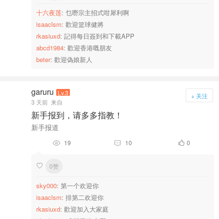
十六夜莲
: 乜嘢宗主招式咁犀利啊
isaaclsm
: 歡迎篮球健將
rkasiuxd
: 記得每日簽到和下載APP
abcd1984
: 歡迎香港嘅朋友
beter
: 歡迎偽娘新人
garuru
Lv.3
+ 关注
3 天前
来自
新手报到，请多多指教！
新手报道
19
10
0



0赞

sky000
: 第一个欢迎你
isaaclsm
: 排第二欢迎你
rkasiuxd
: 歡迎加入大家庭