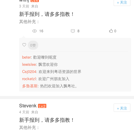
Lv.4
+ 关注
3 天前
来自
新手报到，请多多指教！
其他补充：
16
8
0



0赞

beter
: 歡迎嚟到呢度
lewislee
: 飘雪欢迎你
Csj0204
: 欢迎来到粤语资源的世界
rocketzl
: 欢迎广州朋友加入
多魯基斯
: 热烈欢迎加入飘粤社。
Stevenk
Lv.2
+ 关注
4 天前
来自
新手报到，请多多指教！
其他补充：