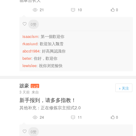
翡翠台长大
21
10
0



0赞

isaaclsm
: 第一個歡迎你
rkasiuxd
: 歡迎加入飄雪
abcd1984
: 好高興認識你
beter
: 你好，歡迎你
lewislee
: 祝你浏览愉快
跛豪
Lv.2
+ 关注
3 天前
来自
新手报到，请多多指教！
其他补充：正在修炼宗主招式2.0
24
11
0



0赞
