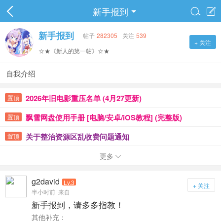
新手报到


新手报到
帖子
282305
关注
539
+ 关注
☆★《新人的第一帖》☆★
自我介绍
2026年旧电影重压名单 (4月27更新)
置顶
飘雪网盘使用手册 [电脑/安卓/iOS教程] (完整版)
置顶
关于整治资源区乱收费问题通知
置顶
严厉打击淘宝倒卖本论坛资源行为 (举报有奖)
置顶
更多

2023新修订--积分及雪点获得方法
置顶
g2david
Lv.3
+ 关注
半小时前
来自
[会员必看]粤梦缘的简介、版区导航与版规介绍
置顶
新手报到，请多多指教！
其他补充：