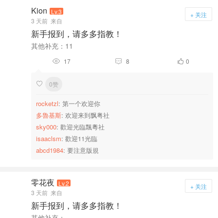
Kion
Lv.3
+ 关注
3 天前
来自
新手报到，请多多指教！
其他补充：11
17
8
0



0赞

rocketzl
: 第一个欢迎你
多魯基斯
: 欢迎来到飘粤社
sky000
: 歡迎光臨飄粵社
isaaclsm
: 歡迎11光臨
abcd1984
: 要注意版規
零花夜
Lv.2
+ 关注
3 天前
来自
新手报到，请多多指教！
其他补充：