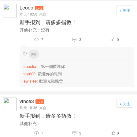
Leooo
Lv.2
+ 关注
昨天 19:50
来自
新手报到，请多多指教！
其他补充：沒有
7
3
0



0赞

isaaclsm
: 第一個歡迎你
sky000
: 歡迎你的報到
lewislee
: 歡迎光臨飄雪
vince3
Lv.2
+ 关注
昨天 18:36
来自
新手报到，请多多指教！
其他补充：
7
3
0


