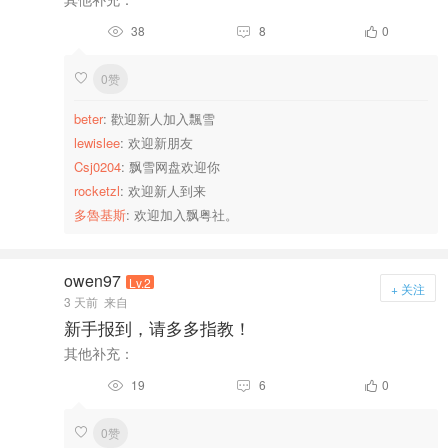
38
8
0



0赞

beter
: 歡迎新人加入飄雪
lewislee
: 欢迎新朋友
Csj0204
: 飘雪网盘欢迎你
rocketzl
: 欢迎新人到来
多魯基斯
: 欢迎加入飘粤社。
owen97
Lv.2
+ 关注
3 天前
来自
新手报到，请多多指教！
其他补充：
19
6
0



0赞
