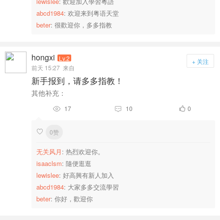
lewislee
: 歡迎加入學習粵語
abcd1984
: 欢迎来到粤语天堂
beter
: 很歡迎你，多多指教
hongxi
Lv.2
+ 关注
前天 15:27
来自
新手报到，请多多指教！
其他补充：
17
10
0



0赞

无关风月
: 热烈欢迎你。
isaaclsm
: 隨便逛逛
lewislee
: 好高興有新人加入
abcd1984
: 大家多多交流學習
beter
: 你好，歡迎你