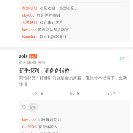
多魯基斯
: 欢迎欢迎，热烈欢迎。
sky000
: 歡迎你的報到
无关风月
: 欢迎来到这里
lewislee
: 歡迎萌新加入飄雪
isaaclsm
: 歡迎到訪飄粵社
sols
Lv.2
+ 关注
前天 06:48
来自
新手报到，请多多指教！
其他补充：好像以前就是会员来着，但账号不记得了，重新
注册
16
9
0



0赞

lewislee
: 记得每日签到
Csj0204
: 欢迎你加入