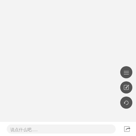




说点什么吧.....