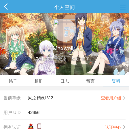
个人空间
Maxwell1
TA未填写个性签名，太没个性了！
帖子
相册
日志
留言
资料
当前等级
风之精灵LV.2
查看用户组
用户 UID
42656
拥有认证
认证中心