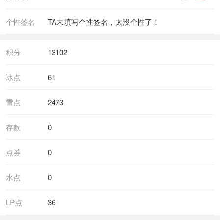
个性签名
TA未填写个性签名，太没个性了！
积分
13102
冰点
61
雪点
2473
存款
0
点券
0
水点
0
LP点
36