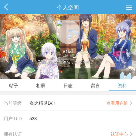
个人空间
snzt
TA未填写个性签名，太没个性了！
帖子
相册
日志
留言
资料
当前等级
炎之精灵LV.1
查看用户组
用户 UID
533
拥有认证
认证中心