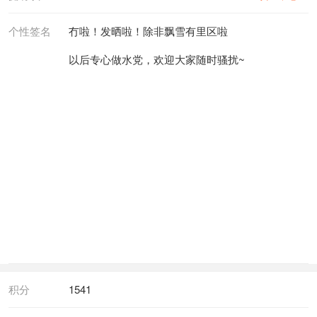
个性签名
冇啦！发晒啦！除非飘雪有里区啦
以后专心做水党，欢迎大家随时骚扰~
积分
1541