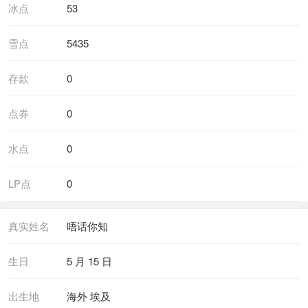
冰点
53
雪点
5435
存款
0
点券
0
水点
0
LP点
0
真实姓名
唔话你知
生日
5 月 15 日
出生地
海外 埃及