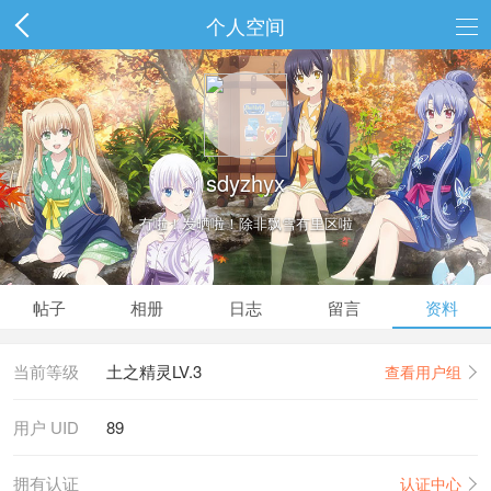
个人空间
sdyzhyx
冇啦！发晒啦！除非飘雪有里区啦
以后专心做水党，欢迎大家随时骚扰~
帖子
相册
日志
留言
资料
当前等级
土之精灵LV.3
查看用户组
用户 UID
89
拥有认证
认证中心