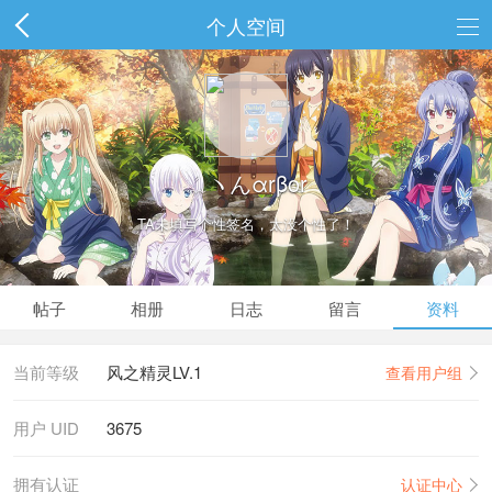
个人空间
﹏ヽんαrβor
TA未填写个性签名，太没个性了！
帖子
相册
日志
留言
资料
当前等级
风之精灵LV.1
查看用户组
用户 UID
3675
拥有认证
认证中心