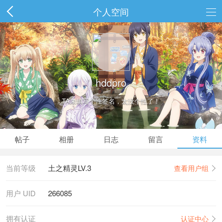
个人空间
hddpro
TA未填写个性签名，太没个性了！
帖子
相册
日志
留言
资料
当前等级
土之精灵LV.3
查看用户组
用户 UID
266085
拥有认证
认证中心