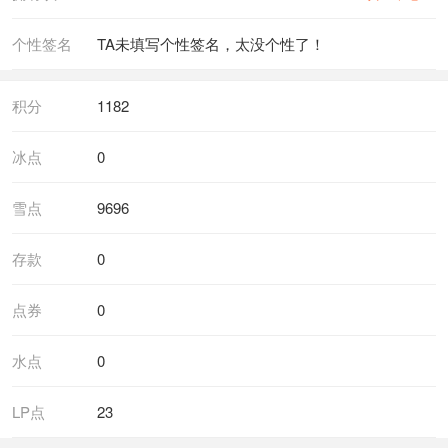
个性签名
TA未填写个性签名，太没个性了！
积分
1182
冰点
0
雪点
9696
存款
0
点券
0
水点
0
LP点
23