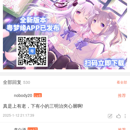
全部回复
530
看全部
nobody20
推荐
Lv.6
真是上有老，下有小的三明治夾心層啊!
2025-1-12 21:17:39



李白酒
推荐
Lv.17