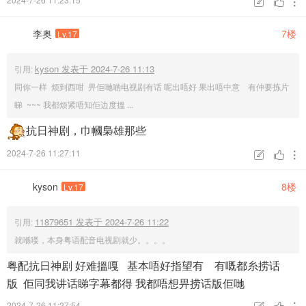



李奥
7楼
Lv.17
kyson 发表于 2024-7-26 11:13
引用:
同你一样 烦到西咁 畀佢哋啲电视剧有话 呢出唔好 果出唔中意 有仲要拣片
睇 ~~~ 我都烦紧唔知佢边度搵 ...
抗日神剧，巾幗梟雄那些
2024-7-26 11:27:11



kyson
8楼
Lv.17
11879651 发表于 2024-7-26 11:22
引用:
就喺喽，本身粤语配音电视剧就少。。。。
粤配抗日神剧 好难搵嘎 基本唔好指望有 有嘅都糸捞话
版 佢同我讲话睇字幕都得 我都唔想畀捞话版佢哋
2024-7-26 11:27:54