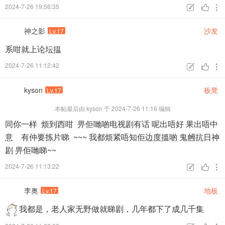
2024-7-26 19:56:35



神之影
沙发
Lv.17
系咁就上论坛揾
2024-7-26 11:12:42



kyson
板凳
Lv.17
本帖最后由 kyson 于 2024-7-26 11:16 编辑
同你一样 烦到西咁 畀佢哋啲电视剧有话 呢出唔好 果出唔中
意 有仲要拣片睇 ~~~ 我都烦紧唔知佢边度搵啲 鬼乸抗日神
剧 畀佢哋睇~~
2024-7-26 11:13:22



李奥
地板
Lv.17
我都是，老人家无野做就睇剧，几年都下了成几千集