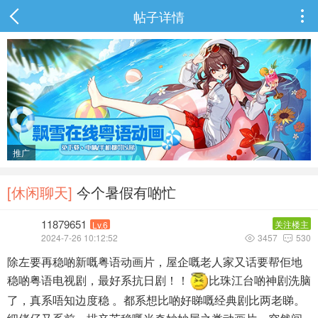
帖子详情

推广
[休闲聊天]
今个暑假有啲忙
11879651
关注楼主
Lv.6
2024-7-26 10:12:52
3457
530


除左要再稳啲新嘅粤语动画片，屋企嘅老人家又话要帮佢地
稳啲粤语电视剧，最好系抗日剧！！
比珠江台啲神剧洗脑
了，真系唔知边度稳 。都系想比啲好睇嘅经典剧比两老睇。