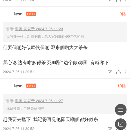



kyson
9楼
Lv.17
李奥 发表于 2024-7-26 11:23
引用:
我的都一样，新剧不睇，老人家只睇8~90年代的剧
佢要個啲好似武侠個啲 即糸個啲大大杀杀
我心谂 边有咁多得杀 死9晒仲边个做戏啊 有就睇下
2024-7-26 11:29:51



kyson
10楼
Lv.17
李奥 发表于 2024-7-26 11:27
引用:
抗日神剧，巾幗梟雄那些

赶我要去搵下 我记得再见艳阳天嗰個都好似糸

2024-7-26 11:30:52


