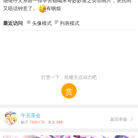
细佬仔又系前一排辛苦稳嘅米奇妙妙屋之类动画片，突然间
又唔话钟意了。
有啲烦
最近访问
头像模式
列表模式
打赏一下，给楼主点动力吧
赏
午后茶会
返回本版

帖子
7000170
关注
588