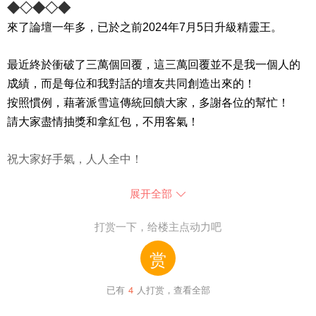
◆
◇
◆
◇
◆
來了論壇一年多，已於之前2024年7月5日升級精靈王。
最近終於衝破了三萬個回覆，這三萬回覆並不是我一個人的
成績，而是每位和我對話的壇友共同創造出來的！
按照慣例，藉著派雪這傳統回饋大家
，多謝各位的
幫忙！
請大家盡情抽獎和拿紅包，不用客氣！
祝大家好手氣，人人全中！
展开全部

◇
◆
◇
◆
◇
◆
◇
◆
◇◆
◇
◆
◇
◆
◇
◆
◇
◆
◇
◆
◇
◆
◇
1. 禁止討論政治。
打赏一下，给楼主点动力吧
◆
◇
◆
◇
◆
2. 嚴禁使用粗言穢語。
赏
3. 禁止灌水，不可只以純表情、純數字、簡單英文字符如
提提大家
，
回帖請留意以下規則：
thx、cc、ok、3q、233、666等、抄襲他人回覆或一句打天
已有
4
人打赏，查看全部
下。
【規則】
4. 禁止自言自語
連續
回覆
。