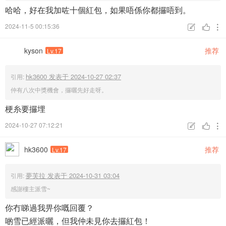
哈哈，好在我加咗十個紅包，如果唔係你都攞唔到。
2024-11-5 00:15:36



kyson
推荐
Lv.17
hk3600 发表于 2024-10-27 02:37
引用:
仲有八次中獎機會，攞曬先好走呀。
梗糸要攞埋
2024-10-27 07:12:21



hk3600
推荐
Lv.17
夢芙拉 发表于 2024-10-31 03:04
引用:
感謝樓主派雪~
你冇睇過我畀你嘅回覆？
啲雪已經派曬，但我仲未見你去攞紅包！