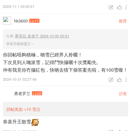
2024-11-1 00:50:31



hk3600
推荐
Lv.17
夢芙拉 发表于 2024-10-30 00:51
引用:
恭喜升級精靈王～
你回帖唔夠積極，啲雪已經畀人拎曬！
下次見到人哋派雪，記得鬥快攞曬十次獎勵先。
仲有我見你冇攞紅包，快啲去猜下個答案先啦，有100雪㗎！
2024-10-31 02:27:46



勇者罗兰
沙发
Lv.20
回帖奖励
+10
雪点
恭喜升王散雪