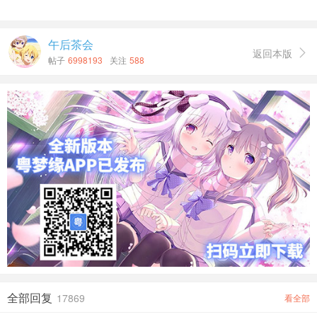
5. 禁止連續回覆超過6帖或以上，比如11-16樓都是你的帖
子
，第17樓你就不可以再回，必須等其他人回覆完你才可以
午后茶会
再有6次回覆機會，違規者將會被視為惡意灌水處理
返回本版
。

帖子
6998193
关注
588
最近访问
头像模式
列表模式
全部回复
17869
看全部