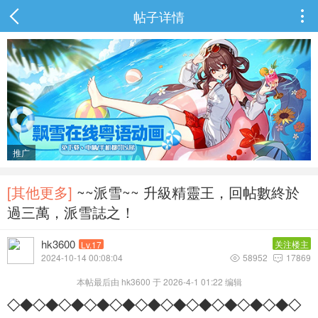
帖子详情

推广
[其他更多]
~~派雪~~ 升級精靈王，回帖數終於
過三萬，派雪誌之！
hk3600
关注楼主
Lv.17
2024-10-14 00:08:04
58952
17869


本帖最后由 hk3600 于 2026-4-1 01:22 编辑
◇
◆
◇
◆
◇
◆
◇
◆
◇◆
◇
◆
◇
◆
◇
◆
◇
◆
◇
◆
◇
◆
◇