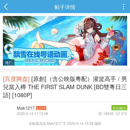
帖子详情

推广
[百度网盘]
[原創]（含公映版粵配）灌篮高手 / 男
兒當入樽 THE FIRST SLAM DUNK [BD雙粵日三
語] [1080P]
Mak1217
关注楼主
Lv.17
2025-6-14 11:13:08
16045
472


本帖最后由 Mak1217 于 2025-6-14 15:38 编辑