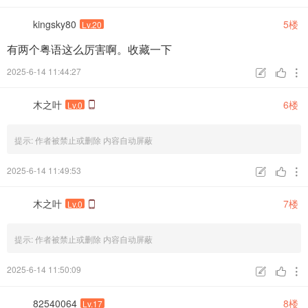
kingsky80
5楼
Lv.20
宮城良田升上高二後，加入了湘北高中籃球社，與櫻木花
道、流川楓、赤木剛憲、三井壽等人參加校際比賽。而現
有两个粤语这么厉害啊。收藏一下
在，正是挑戰最強球隊「山王工業」的時候
。
2025-6-14 11:44:27



木之叶
6楼
Lv.0
下載地址：
提示:
作者被禁止或删除 内容自动屏蔽
游客，如果您要查看本帖隐藏内容请
回复
2025-6-14 11:49:53



木之叶
7楼
Lv.0
說明：
1.
禁止分享以及轉到其它網站或視頻網
提示:
作者被禁止或删除 内容自动屏蔽
2.
禁止上傳
轉載
補檔
倒賣
2025-6-14 11:50:09
3.
禁止封裝後當是自身合成放出



多謝合作！
82540064
8楼
Lv.17