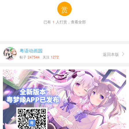
部分其他角色配音員回歸聲演：
赏
宮城良田
- -
黃文偉
三井壽
- -
呂永林
已有
1
人打赏，查看全部
流川楓
- -
雷霆
(
BD
版
) /
杜景煜（
流媒體
版
）
櫻木花道
- -
梁志達
(
BD
版
) /
何家裕（
流媒體
版）
赤木剛憲
- -
黃志明
粤语动画园
彩子
- -
譚淑嫻
返回本版

帖子
247544
关注
1272
水戶洋平
- -
羅偉傑
野間忠一郎
- -
馮志輝
而曾經聲演過飛圖
LD
配音版本（櫻木花道）及亞洲電視配音
版本（清田信長、桑田登紀）的黃志成在本作為安西光義配
音。
【特別收錄】
63
分鐘特別收錄片段：
1. 井上雄彦導演海外上映訪談