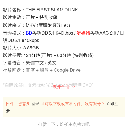
影片名称：
THE FIRST SLAM DUNK
影片集數：
正片
特別收錄
+
影片格式：MKV
(度盤附
原碟
ISO)
音頻格式：
BD
粵語
DD5.1 640kbps /
流媒體
粵語
AAC 2.0 /
日
語
DD5.1 640kbps
影片大小
: 3.85GB
影片長度
: 124
分鐘
(
正片
) + 63
分鐘
(
特別收錄
)
字幕语言：
繁體中文
/
英文
存放网盘：
百度
+
飄盤
+ Google Drive
*
自購原裝正版港版藍光
Blu-ray (
附特典
DVD)
展开全部

註：
BD
版配音
=
公映
版配音
附件：
您需要
登录
才可以下载或查看附件。没有账号？
立即注
流媒體
版配音為2024年6月於
Disney+
上架的配音版本
册
公映版
(
BD
版
)
粵語配音方面，有
ATV
配音
版本的五位主角
及
打赏一下，给楼主点动力吧