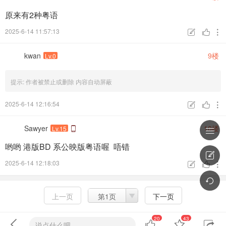
<<
免
責
聲
明
>>
●
下載鏈接僅供網路測試，無任何販售行為及獲得任何利
原来有2种粤语
益。
2025-6-14 11:57:13



●
本檔案的提供純為試看或試聽用途，請勿作商業上之用
途。
kwan
9楼
Lv.0
●
請於下載完後
24
小時內自行將其檔案刪除，請購買支持正
版。
提示:
作者被禁止或删除 内容自动屏蔽
●
若私自散佈造成任何法律責任，本人將對以上內容恕不負
2025-6-14 12:16:54
責。



最近访问
头像模式
列表模式
Sawyer
10楼
Lv.15

哟哟 港版BD 系公映版粤语喔 唔错

2025-6-14 12:18:03




上一页
第1页
下一页
20
43




说点什么吧.....