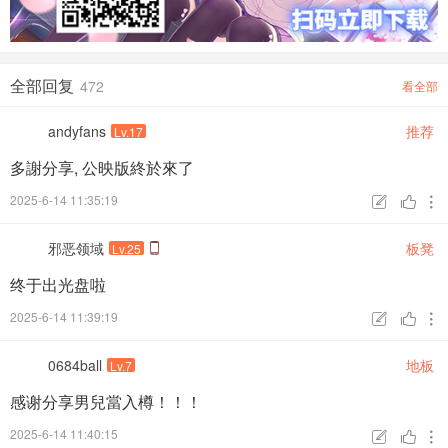
2. COURT SIDE in THEATER FINAL
3. 香港上映宣傳紀念集
4. 預告集
全部回复
472
看全部
【內容簡介】：
andyfans
推荐
Lv.17
本片改編自原作漫畫的最終章《全國大賽篇——湘北
VS
山王
多謝分享, 公映版終於來了
工業》，講述了宮城良田加入湘北高中籃球隊後，與櫻木花
2025-6-14 11:35:19


道、流川楓等人參加校際籃球比賽，挑戰最強球隊“山王工

業”的故事
。
邪恶领域
板凳
Lv.25
终于出光盘啦
宮城良田是湘北隊的「突擊隊長」、控球後衛，他總是能游
刃有餘地用靈活的球技和電光火石的速度將對手玩弄於股掌
2025-6-14 11:39:19



之間。
0684ball
地板
Lv.7
在沖繩出生長大的宮城良田還有一個比他大三歲的哥哥，他
感谢分享男兒當入樽！！！
的哥哥從小就是當地有名的選手。就像是追隨哥哥的背影一
2025-6-14 11:40:15


樣，宮城良田也迷上了籃球。
