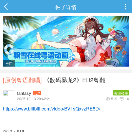
帖子详情

推广
[原创粤语翻唱]
《数码暴龙2》ED2粤翻
fantasy
关注楼主
Lv.7
2025-10-13 20:42:21
519
16


https://www.bilibili.com/video/BV1sQxvzRE5D/
演唱：叮叮