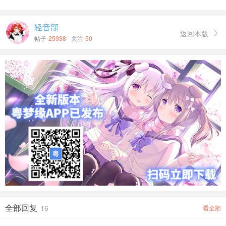
轻音部
返回本版

帖子
25938
关注
50
全部回复
16
看全部