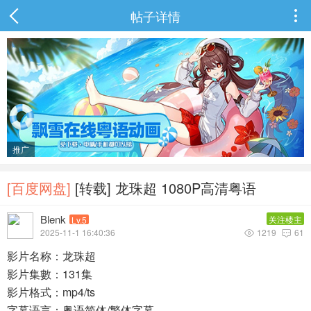
帖子详情

推广
[百度网盘]
[转载] 龙珠超 1080P高清粤语
Blenk
关注楼主
Lv.5
2025-11-1 16:40:36
1219
61


影片名称：龙珠超
影片集數：131集
影片格式：mp4/ts
字幕语言：粤语简体/繁体字幕