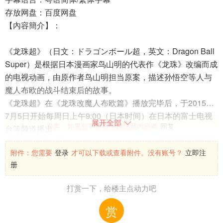
存放网盘：百度网盘
【內容簡介】：
《龙珠超》（日文：ドラゴンボール超，英文：Dragon Ball
Super）是根据日本漫画家鸟山明的代表作《龙珠》改编而成
的电视动画，由原作者鸟山明担当原案，描述孙悟空等人与
魔人布欧的战斗结束后的故事。
《龙珠超》在《龙珠改魔人布欧篇》播放完毕后，于2015年
7月5日开始每周日上午9:00（日本时间）在日本的富士电视
展开全部

游客，如果您要查看本帖隐藏内容请
回复
台等频道播出。
附件：
您需要
登录
才可以下载或查看附件。没有账号？
立即注
册
最近访问
头像模式
列表模式
打赏一下，给楼主点动力吧
赏