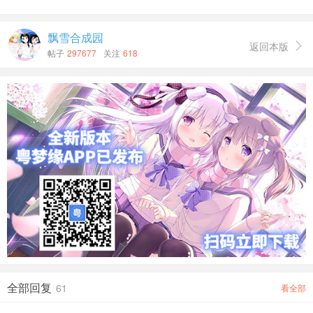
飘雪合成园
返回本版

帖子
297677
关注
618
全部回复
61
看全部