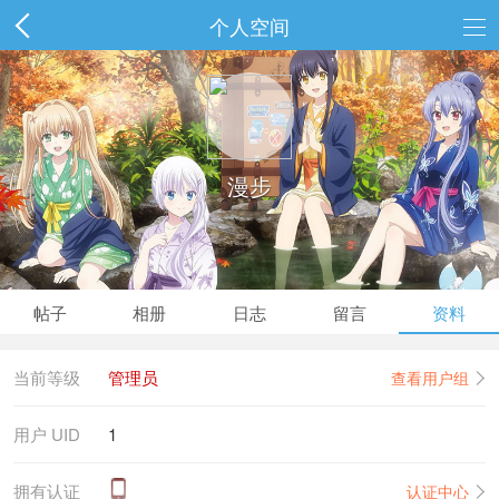
个人空间
漫步
帖子
相册
日志
留言
资料
当前等级
管理员
查看用户组
用户 UID
1
拥有认证
认证中心