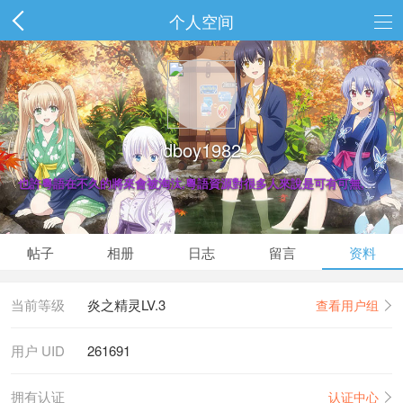
个人空间
dboy1982
也許粵語在不久的將來會被淘汰,粵語資源對很多人來說是可有可無,但陪隨我們成長中的語言就此時此地還有少量粵語資源時,分享出來為它們可傳承下去
帖子
相册
日志
留言
资料
当前等级
炎之精灵LV.3
查看用户组
用户 UID
261691
拥有认证
认证中心