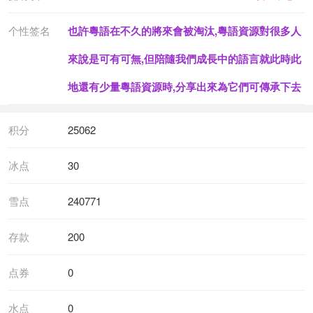
个性签名
也許粵語在不久的將來會被淘汰,粵語資源對很多人
來說是可有可無,但陪隨我們成長中的語言就此時此
地還有少量粵語資源時,分享出來為它們可傳承下去
积分
25062
冰点
30
雪点
240771
存款
200
点券
0
水点
0