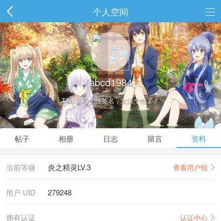
个人空间
abcd1984
TA未填写个性签名，太没个性了！
帖子
相册
日志
留言
资料
当前等级
炎之精灵LV.3
查看用户组
用户 UID
279248
拥有认证
认证中心