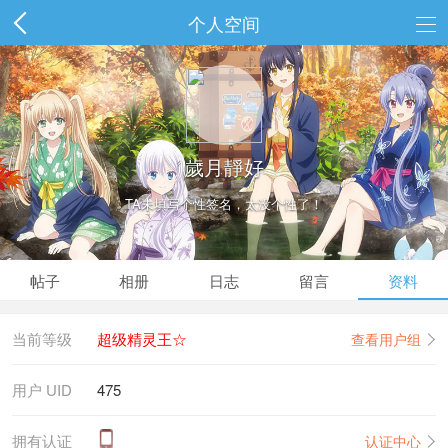
个人空间
歲月靜好
TA未填写个性签名，太没个性了！
帖子
相册
日志
留言
资料
当前等级
超级精灵王☆
查看用户组
用户 UID
475
拥有认证
认证中心