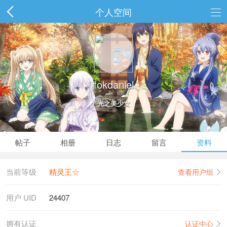
个人空间
fokdaniel
光之美少女
帖子
相册
日志
留言
资料
当前等级
精灵王☆
查看用户组
用户 UID
24407
拥有认证
认证中心