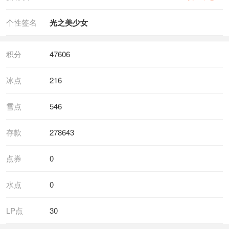
个性签名
光之美少女
积分
47606
冰点
216
雪点
546
存款
278643
点券
0
水点
0
LP点
30