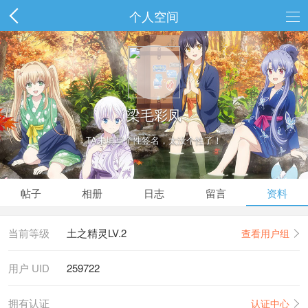
个人空间
梁毛彩凤
TA未填写个性签名，太没个性了！
帖子
相册
日志
留言
资料
当前等级
土之精灵LV.2
查看用户组
用户 UID
259722
拥有认证
认证中心