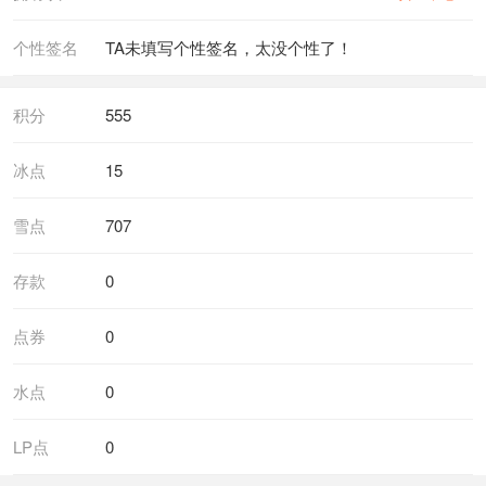
个性签名
TA未填写个性签名，太没个性了！
积分
555
冰点
15
雪点
707
存款
0
点券
0
水点
0
LP点
0