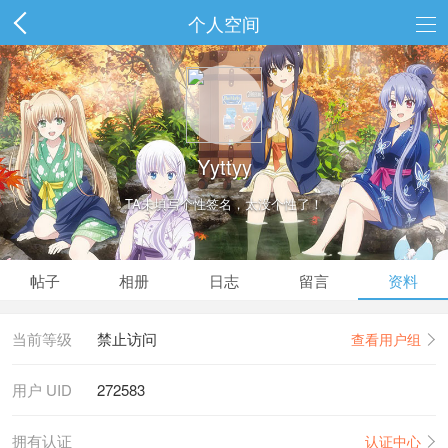
个人空间
Yyttyy
TA未填写个性签名，太没个性了！
帖子
相册
日志
留言
资料
当前等级
禁止访问
查看用户组
用户 UID
272583
拥有认证
认证中心