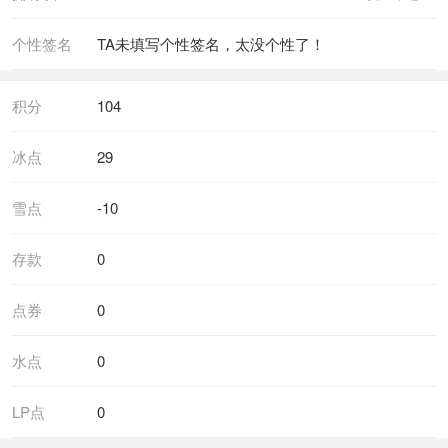
个性签名
TA未填写个性签名，太没个性了！
积分
104
冰点
29
雪点
-10
存款
0
点券
0
水点
0
LP点
0